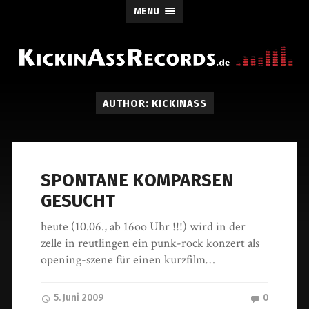
MENU
AUTHOR: KICKINASS
SPONTANE KOMPARSEN
GESUCHT
heute (10.06., ab 16oo Uhr !!!) wird in der
zelle in reutlingen ein punk-rock konzert als
opening-szene für einen kurzfilm…
5. Juni 2009
0