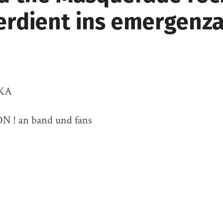
verdient ins emergenza
LKA
! an band und fans