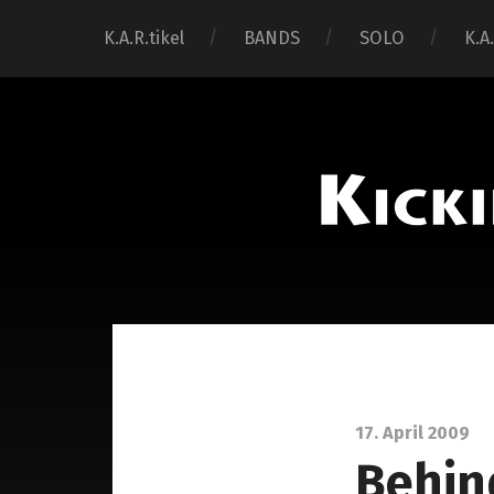
K.A.R.tikel
BANDS
SOLO
K.A
17. April 2009
Behin