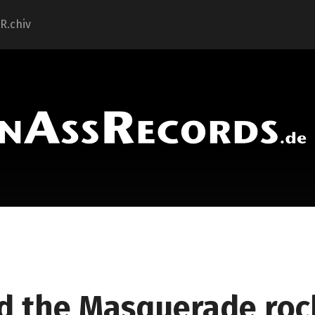
.R.chiv
d the Masquerade roc