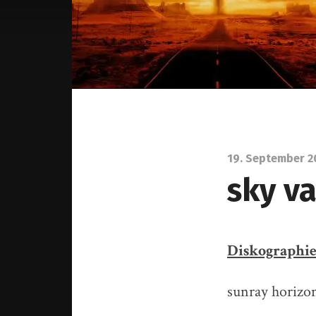
19. September 
sky va
Diskographi
sunray horizo