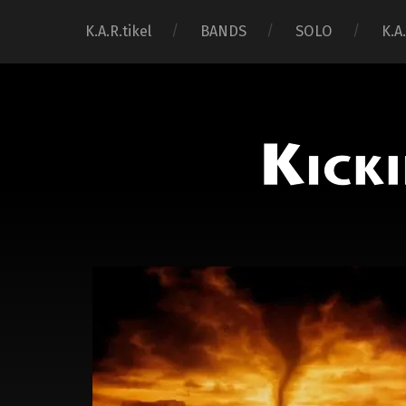
K.A.R.tikel
BANDS
SOLO
K.A