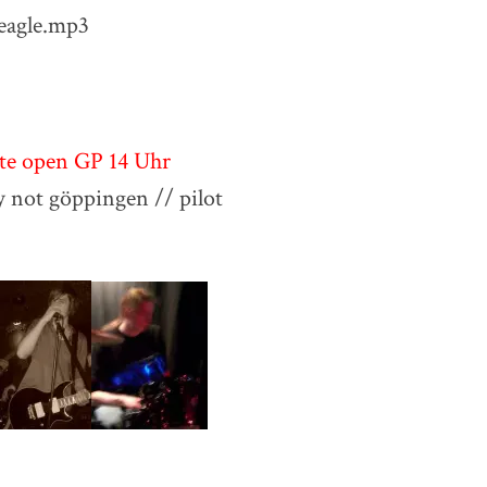
 eagle.mp3
te open GP 14 Uhr
not göppingen // pilot