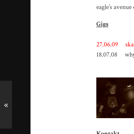
eagle’s avenue
Gigs
27.06.09 ska
18.07.08 why 
«
Kontakt