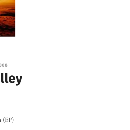
2008
lley
e
n (EP)