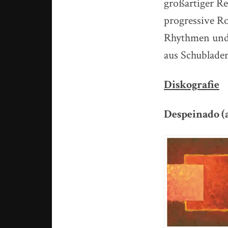
großartiger R
progressive R
Rhythmen und 
aus Schubladen
Diskografie
Despeinado (