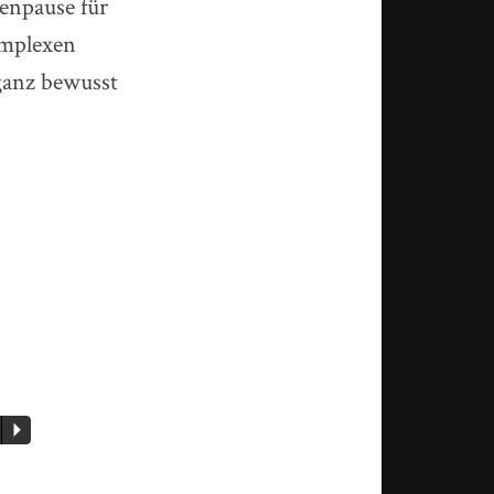
enpause für
omplexen
ganz bewusst
P