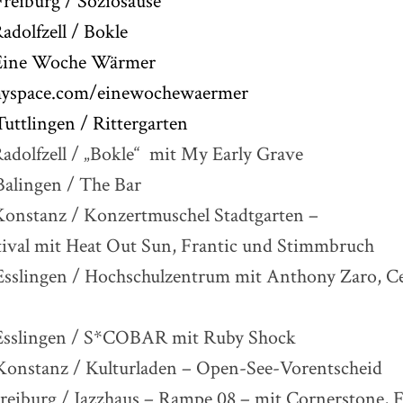
eiburg / Soziosause
dolfzell / Bokle
Eine Woche Wärmer
yspace.com/einewochewaermer
ttlingen / Rittergarten
dolfzell / „Bokle“ mit My Early Grave
alingen / The Bar
nstanz / Konzertmuschel Stadtgarten –
ival mit Heat Out Sun, Frantic und Stimmbruch
slingen / Hochschulzentrum mit Anthony Zaro, Ce
sslingen / S*COBAR mit Ruby Shock
nstanz / Kulturladen – Open-See-Vorentscheid
eiburg / Jazzhaus – Rampe 08 – mit Cornerstone, F