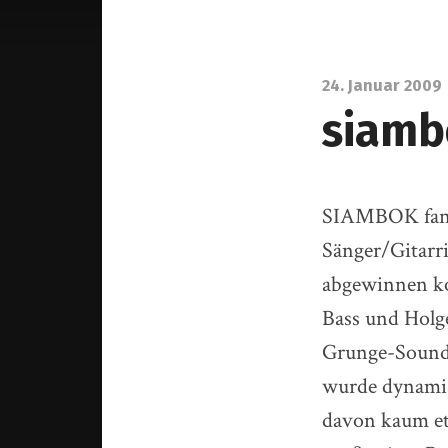
24. Januar 2009
siamb
SIAMBOK fande
Sänger/Gitarri
abgewinnen ko
Bass und Holge
Grunge-Sound d
wurde dynamisc
davon kaum et