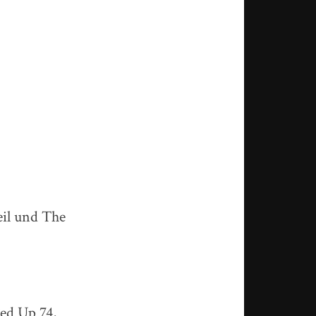
il und The
ed Up 74,