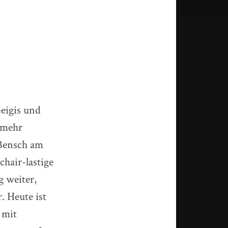
eigis und
s mehr
 Bensch am
hair-lastige
g weiter,
. Heute ist
 mit