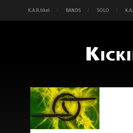
K.A.R.tikel
BANDS
SOLO
K.A