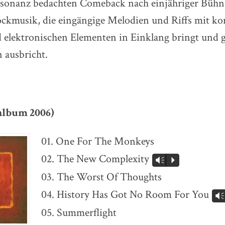
esonanz bedachten Comeback nach einjähriger Bühn
ockmusik, die eingängige Melodien und Riffs mit k
elektronischen Elementen in Einklang bringt und 
 ausbricht.
album 2006)
01. One For The Monkeys
02. The New Complexity
Vm
P
03. The Worst Of Thoughts
04. History Has Got No Room For You
Vm
05. Summerflight