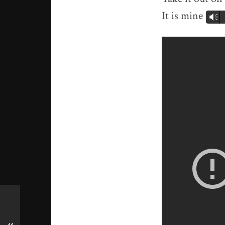
It is mine
Vm