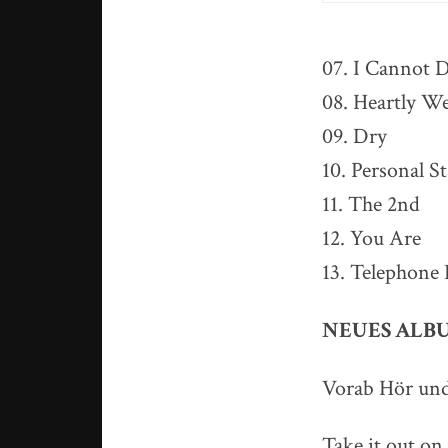
07. I Cannot 
08. Heartly W
09. Dry
10. Personal S
11. The 2nd
12. You Are
13. Telephone 
NEUES ALBU
Vorab Hör un
Take it out o