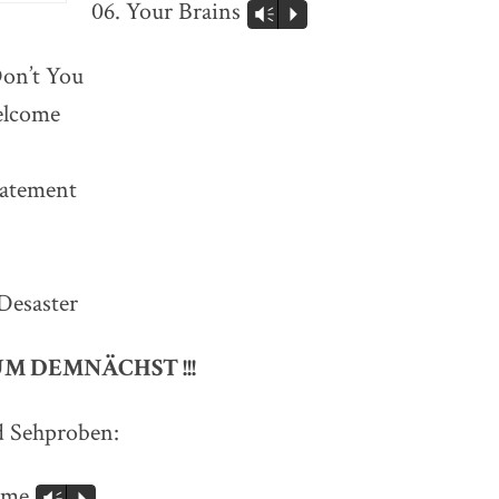
06. Your Brains
Vm
P
Don’t You
elcome
tatement
Desaster
M DEMNÄCHST !!!
d Sehproben:
n me
Vm
P