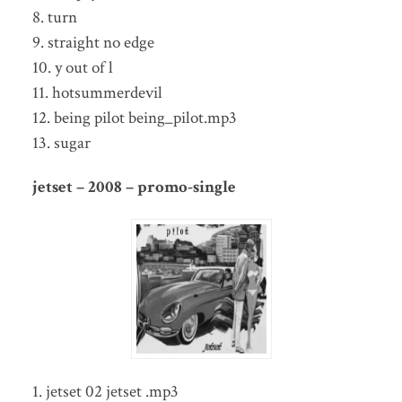
8. turn
9. straight no edge
10. y out of l
11. hotsummerdevil
12. being pilot being_pilot.mp3
13. sugar
jetset – 2008 – promo-single
1. jetset 02 jetset .mp3