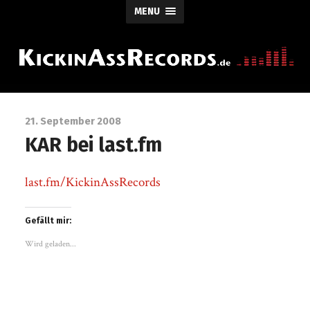
MENU
21. September 2008
KAR bei last.fm
last.fm/KickinAssRecords
Gefällt mir:
Wird geladen...