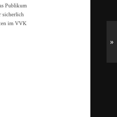
das Publikum
sicherlich
arten im VVK
»