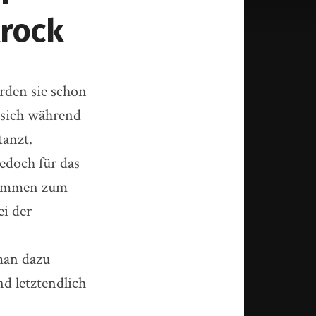
krock
rden sie schon
e sich während
tanzt.
edoch für das
Stimmen zum
ei der
 man dazu
d letztendlich