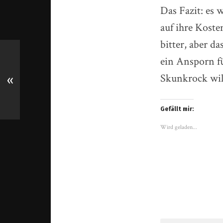
Das Fazit: es 
auf ihre Kost
bitter, aber 
ein Ansporn f
Skunkrock will
«
Gefällt mir:
Wird geladen...