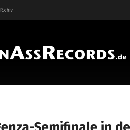
.R.chiv
enza-Semifinale in de