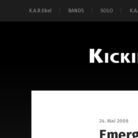
K.A.R.tikel
BANDS
SOLO
K.A
24. Mai 2008
Emerg