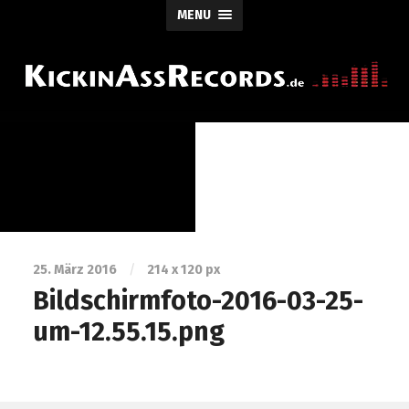
MENU
25. März 2016
/
214
x
120 px
Bildschirmfoto-2016-03-25-
um-12.55.15.png