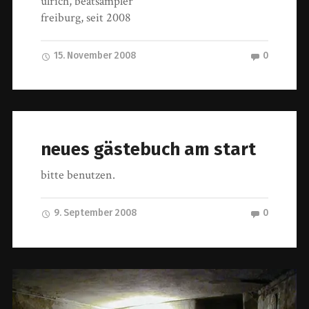
ulrich, beatsampler
freiburg, seit 2008
15. November 2008
0
neues gästebuch am start
bitte benutzen.
9. September 2008
0