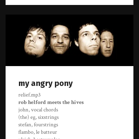
my angry pony
relief.mp3
rob helford meets the hives
john, vocal chords
(the) eg, sixstrings
stefan, fourstrings
flambo, le batteur