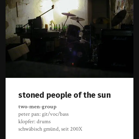
stoned people of the sun
two-men-group
peter pan: git/voc/bass
klopfer: drums
schwäbisch gmünd, seit 200X