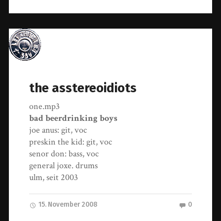
the asstereoidiots
one.mp3
bad beerdrinking boys
joe anus: git, voc
preskin the kid: git, voc
senor don: bass, voc
general joxe. drums
ulm, seit 2003
15. November 2008
0